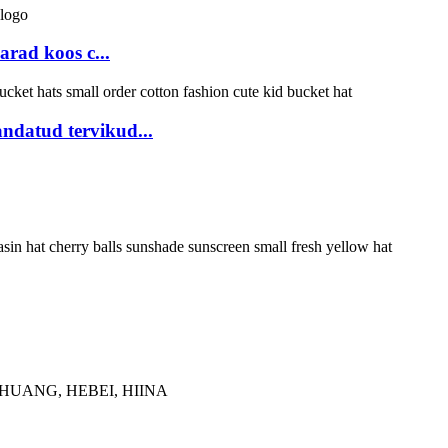
ad koos c...
andatud tervikud...
ZHUANG, HEBEI, HIINA