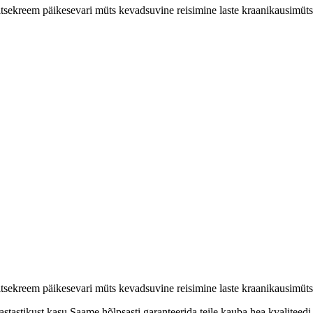
sekreem päikesevari müts kevadsuvine reisimine laste kraanikausimüts
sekreem päikesevari müts kevadsuvine reisimine laste kraanikausimüts
stastikust kasu.Saame hõlpsasti garanteerida teile kauba hea kvaliteedi