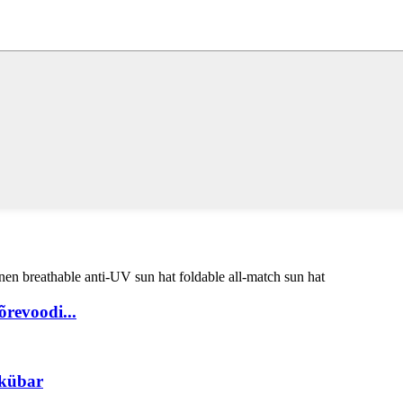
revoodi...
ikübar