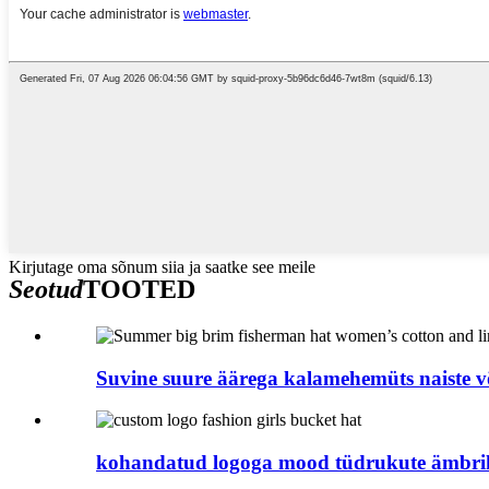
Kirjutage oma sõnum siia ja saatke see meile
Seotud
TOOTED
Suvine suure äärega kalamehemüts naiste võ
kohandatud logoga mood tüdrukute ämbr