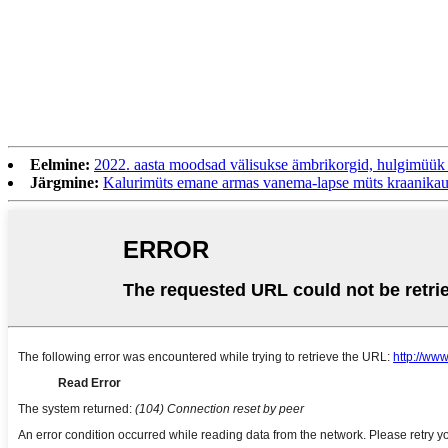
Eelmine:
2022. aasta moodsad välisukse ämbrikorgid, hulgimüü
Järgmine:
Kalurimüts emane armas vanema-lapse müts kraanikausi