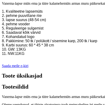
Vanema-lapse müts ema ja tütre kalamehemüts armas muru päikesekait
1. Kvaliteetne lapsemüts
2. pehme puuvillane riie
3. lapse suurus (48-54 cm)
4. pehme vooder
5. Reguleerige sulgemist
6. Saadaval kõik värvid
7. Kohandatud logo
8. Pakkimine: 50 tk / polükott / sisemine karp, 200 tk / karp
9. Karbi suurus: 60 * 45 * 38 cm
10. GW: 13KG
11. NW:11KG
Saada meile e-kiri
Toote üksikasjad
Tootesildid
Vanema-lapse müts ema ja tütre kalamehemüts armas muru päikesekait
Oleme veendunud, et ühiste algatustega toob meievaheline äri meile va