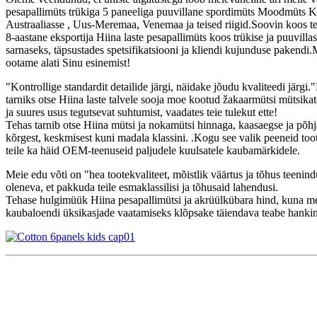
pesapallimüts trükiga 5 paneeliga puuvillane spordimüts Moodmüts 
Austraaliasse , Uus-Meremaa, Venemaa ja teised riigid.Soovin koos tei
8-aastane eksportija Hiina laste pesapallimüts koos trükise ja puuvil
sarnaseks, täpsustades spetsifikatsiooni ja kliendi kujunduse pakendi
ootame alati Sinu esinemist!
"Kontrollige standardit detailide järgi, näidake jõudu kvaliteedi järgi
tarniks otse Hiina laste talvele sooja moe kootud žakaarmütsi mütsikate
ja suures usus tegutsevat suhtumist, vaadates teie tulekut ette!
Tehas tarnib otse Hiina mütsi ja nokamütsi hinnaga, kaasaegse ja põhja
kõrgest, keskmisest kuni madala klassini. .Kogu see valik peeneid toot
teile ka häid OEM-teenuseid paljudele kuulsatele kaubamärkidele.
Meie edu võti on "hea tootekvaliteet, mõistlik väärtus ja tõhus teen
oleneva, et pakkuda teile esmaklassilisi ja tõhusaid lahendusi.
Tehase hulgimüük Hiina pesapallimütsi ja akrüülkübara hind, kuna mei
kaubaloendi üksikasjade vaatamiseks klõpsake täiendava teabe hanki