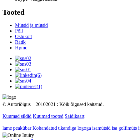
Tooted
Mütsid ja mütsid
Põll
Ostukott
Rätik
Hpmc
© Autoriõigus – 20102021 : Kõik õigused kaitstud.
Kuumad sildid
Kuumad tooted
Saidikaart
lame peakübar
Kohandatud tikandiga logoga isamütsid
isa golfimüts