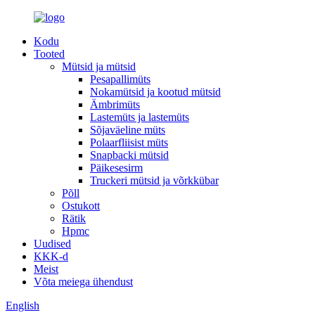
Kodu
Tooted
Mütsid ja mütsid
Pesapallimüts
Nokamütsid ja kootud mütsid
Ämbrimüts
Lastemüts ja lastemüts
Sõjaväeline müts
Polaarfliisist müts
Snapbacki mütsid
Päikesesirm
Truckeri mütsid ja võrkkübar
Põll
Ostukott
Rätik
Hpmc
Uudised
KKK-d
Meist
Võta meiega ühendust
English