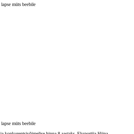
 lapse müts beebile
 lapse müts beebile
 ja konkurentsivõimelise hinna 8 aastaks. Eksportija Hiina