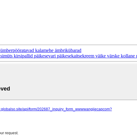
k ümberpööratavad kalamehe ämbrikübarad
müts kirsipallid päikesevari päikesekaitsekreem väike värske kollane