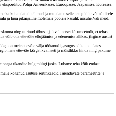
 eksporditud Põhja-Ameerikasse, Euroopasse, Jaapanisse, Koreasse,
e ka kohandatud tellimusi ja muudame selle teie pildile või näidisele
mälu ja luua pikaajaline mõlemale poolele kasulik ärisuhe.Vali meid,
eeskonna ning uurinud tõhusat ja kvaliteetset käsumeetodit, et tehas
us võib olla ettevõtte ellujäämise ja edenemise allikas, järgime ausust
 tööga on meie ettevõte välja töötanud igasuguseid kaupu alates
ärgib meie ettevõte kõrget kvaliteeti ja mõistlikku hinda ning pakume
use peaga tikandite hulgimüügi jaoks. Lubame teha kõik endast
 meile kogenud asutuse sertifikaadid.Täiendavate parameetrite ja