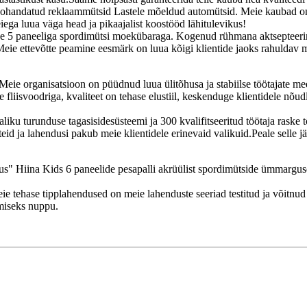
Kohandatud reklaammütsid Lastele mõeldud automütsid. Meie kaubad on
ega luua väga head ja pikaajalist koostööd lähitulevikus!
lase 5 paneeliga spordimütsi moekübaraga. Kogenud rühmana aktsepteerim
.Meie ettevõtte peamine eesmärk on luua kõigi klientide jaoks rahuldav 
."Meie organisatsioon on püüdnud luua ülitõhusa ja stabiilse töötajate m
 fliisvoodriga, kvaliteet on tehase elustiil, keskenduge klientidele nõudl
liku turunduse tagasisidesüsteemi ja 300 kvalifitseeritud töötaja raske
eid ja lahendusi pakub meie klientidele erinevaid valikuid.Peale selle j
indus" Hiina Kids 6 paneelide pesapalli akrüülist spordimütside ümmarg
e tehase tipplahendused on meie lahenduste seeriad testitud ja võitnud
miseks nuppu.