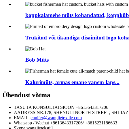
koppkalamehe müts kohandatud, koppkübar
Trükitud või tikandiga disainitud logo koh
Bob Müts
Kalurimüts, armas emane vanem-laps...
Ühendust võtma
TASUTA KONSULTATSIOON
+8613643317206
AADRESS
NR.178, SHENGLI NORTH STREET, SHIJIA
EMAIL
jennifer@wangjietextile.com
Whatsapp / Wechat
+8613643317206/ +8615231186633
Skype
wangjietekstiil